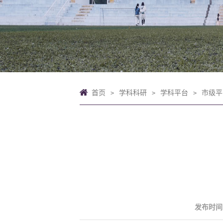
首页
学科科研
学科平台
市级平
>
>
>
发布时间：